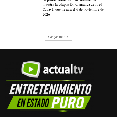
muestra la adaptación dramática de Fred
Cavayé, que llegará el 6 de noviembre de
2026
Cargar más