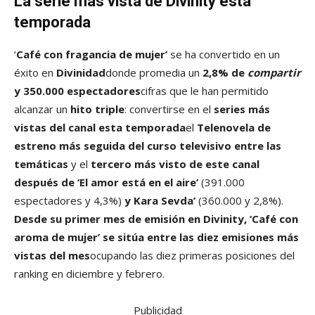
La serie más vista de Divinity esta
temporada
‘
Café con fragancia de mujer’
se ha convertido en un
éxito en
Divinidad
donde promedia un
2,8% de
compartir
y 350.000 espectadores
cifras que le han permitido
alcanzar un
hito triple
: convertirse en el
series más
vistas del canal esta temporada
el
Telenovela de
estreno más seguida del curso televisivo entre las
temáticas
y el
tercero más visto de este canal
después de ‘El amor está en el aire’
(391.000
espectadores y 4,3%)
y Kara Sevda’
(360.000 y 2,8%).
Desde su primer mes de emisión en Divinity, ‘Café con
aroma de mujer’ se sitúa entre las diez emisiones más
vistas del mes
ocupando las diez primeras posiciones del
ranking en diciembre y febrero.
Publicidad