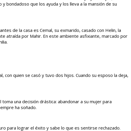
o y bondadoso que los ayuda y los lleva a la mansión de su
itantes de la casa es Cemal, su exmarido, casado con Helin, la
ente atraída por Mahir. En este ambiente asfixiante, marcado por
lia.
al, con quien se casó y tuvo dos hijos. Cuando su esposo la deja,
al toma una decisión drástica: abandonar a su mujer para
 siempre ha soñado.
o para lograr el éxito y sabe lo que es sentirse rechazado.