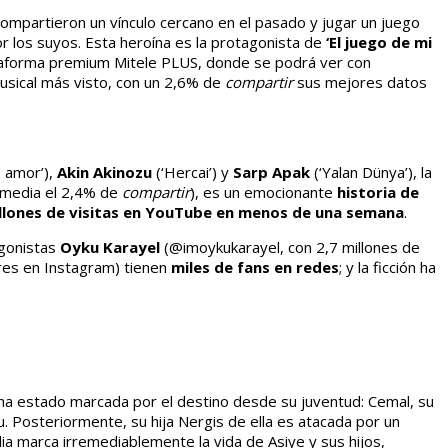
compartieron un vínculo cercano en el pasado y jugar un juego
r los suyos. Esta heroína es la protagonista de
‘El juego de mi
ataforma premium Mitele PLUS, donde se podrá ver con
usical más visto, con un 2,6% de
compartir
sus mejores datos
 amor’),
Akin Akinozu
(‘Hercai’) y
Sarp Apak
(‘Yalan Dünya’), la
romedia el 2,4% de
compartir
), es un emocionante
historia de
llones de visitas en YouTube en menos de una semana
.
agonistas
Oyku Karayel
(@imoykukarayel, con 2,7 millones de
es en Instagram) tienen
miles de fans en redes
; y la ficción ha
 ha estado marcada por el destino desde su juventud: Cemal, su
. Posteriormente, su hija Nergis de ella es atacada por un
ia marca irremediablemente la vida de Asiye y sus hijos,