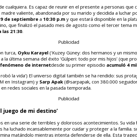
 de cualquiera. Es capaz de reunir en el presente a personas que 
a madre valiente, abandonada por su marido y decidida a luchar po
s 9 de septiembre
a
10:30 p.m
y que estará disponible en la pl
nino, que finalizó el pasado mes de agosto como el tercer tema m
a las 21:30
.
Publicidad
ón turca,
Oyku Karayel
(‘Kuzey Güney: dos hermanos y un mismo
a la última semana del éxito ‘Gülperi: todo por mis hijos’ (que p
fenómeno de internet
desde su primer episodio
acumuló 4 mi
robó la vida’) El universo digital también se ha rendido: sus prot
5M en Instagram) y
Sarp Apak
(@sarpapak, con 380.000 seguidor
o en redes sociales en la pasada temporada.
Publicidad
l juego de mi destino’
 en una serie de terribles y dolorosos acontecimientos. Su vida
ha luchado incansablemente por cuidar y proteger a la familia. su
ermina matándolo mientras intenta defenderse de ella. Esta traged