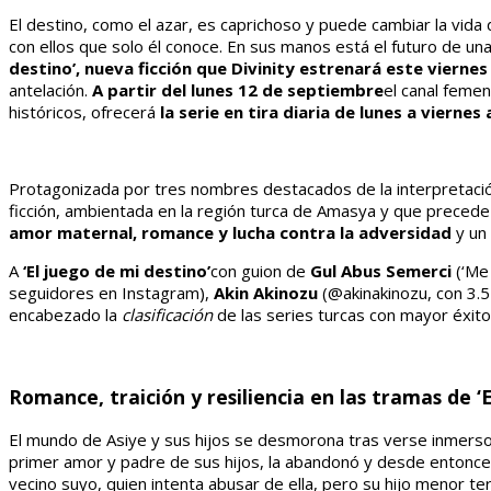
El destino, como el azar, es caprichoso y puede cambiar la vida
con ellos que solo él conoce. En sus manos está el futuro de un
destino’
,
nueva ficción que Divinity estrenará este vierne
antelación.
A partir del lunes 12 de septiembre
el canal feme
históricos, ofrecerá
la serie en tira diaria de lunes a viernes 
Protagonizada por tres nombres destacados de la interpretaci
ficción, ambientada en la región turca de Amasya y que precede 
amor maternal, romance y lucha contra la adversidad
y un
A
‘El juego de mi destino’
con guion de
Gul Abus Semerci
(‘Me 
seguidores en Instagram),
Akin Akinozu
(@akinakinozu, con 3.
encabezado la
clasificación
de las series turcas con mayor éxit
Romance, traición y resiliencia en las tramas de ‘E
El mundo de Asiye y sus hijos se desmorona tras verse inmersos
primer amor y padre de sus hijos, la abandonó y desde entonces 
vecino suyo, quien intenta abusar de ella, pero su hijo menor t