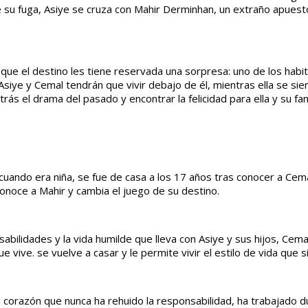
te su fuga, Asiye se cruza con Mahir Derminhan, un extraño apuest
er que el destino les tiene reservada una sorpresa: uno de los hab
 Asiye y Cemal tendrán que vivir debajo de él, mientras ella se si
trás el drama del pasado y encontrar la felicidad para ella y su fami
 cuando era niña, se fue de casa a los 17 años tras conocer a Cem
conoce a Mahir y cambia el juego de su destino.
abilidades y la vida humilde que lleva con Asiye y sus hijos, Cem
 vive. se vuelve a casar y le permite vivir el estilo de vida que
corazón que nunca ha rehuido la responsabilidad, ha trabajado dur