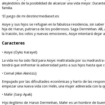
alejándolos de la posibilidad de alcanzar una vida mejor. Duran
familia.
‘El juego de mi destino’
mediaset.es
Asiye y sus hijos se refugian en la fabulosa residencia, sin sab
hija de Harun, patriarca de los poderosos. Saga Derminhan. Allí,
la traición, los celos y nuevas emociones, Asiye intentará dejar a
Caracteres
• Asiye (Öykü Karayel)
La vida no ha sido fácil para Asiye: maltratada por su madrastra
tendrá que enfrentar la adversidad junto a sus hijos hasta que 
• Cemal (Akin Akinözü)
Empujado por las dificultades económicas y harto de las respons
empezar una nueva vida con Helin, una mujer adinerada con la que
• Mahir (Sarp Apak)
Hijo ilegítimo de Harun Derminhan, Mahir es un hombre de buen 