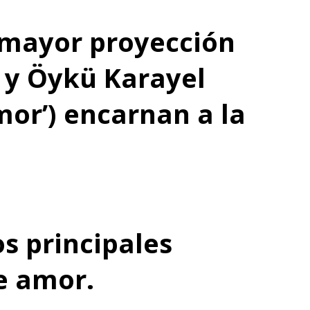
n mayor proyección
’ y Öykü Karayel
or’) encarnan a la
os principales
e amor.