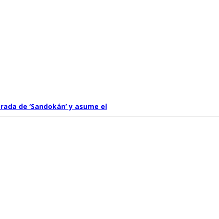
rada de ‘Sandokán’ y asume el
por Can Yaman