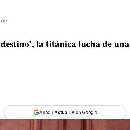
CINE
TEATRO
NEGOCIO
REDES
MORE
 una...
 destino’, la titánica lucha de un
Añadir
ActualTV
en Google