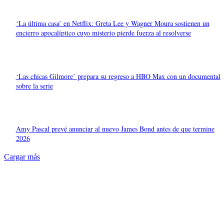
‘La última casa’ en Netflix: Greta Lee y Wagner Moura sostienen un
encierro apocalíptico cuyo misterio pierde fuerza al resolverse
‘Las chicas Gilmore’ prepara su regreso a HBO Max con un documental
sobre la serie
Amy Pascal prevé anunciar al nuevo James Bond antes de que termine
2026
Cargar más