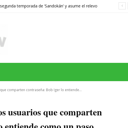
a segunda temporada de ‘Sandokán’ y asume el relevo
gonizada por Can Yaman
MAS
SERIES
CINE
TEATRO
NEGOCIO
REDES
MORE
 que comparten contraseña: Bob Iger lo entiende...
los usuarios que comparten
lo entiende como un paso