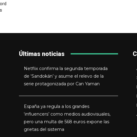
cord
os
Últimas noticias
C
Netflix confirma la segunda temporada
de ‘Sandokán’ y asume el relevo de la
serie protagonizada por Can Yaman
España ya regula a los grandes
‘influencers’ como medios audiovisuales,
pero una multa de 568 euros expone las
grietas del sistema