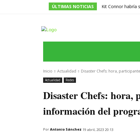
ÚLTIMAS NOTICIAS
Kit Connor habría 
dirigida por Jake Sc
INICIO
ÚLTIMAS NOTICIAS
PROGRA
Inicio
Actualidad
Disaster Chefs: hora, participant
Actualidad
Redes
Disaster Chefs: hora, p
información del progr
Por
Antonio Sánchez
19 abril, 2023 20:13