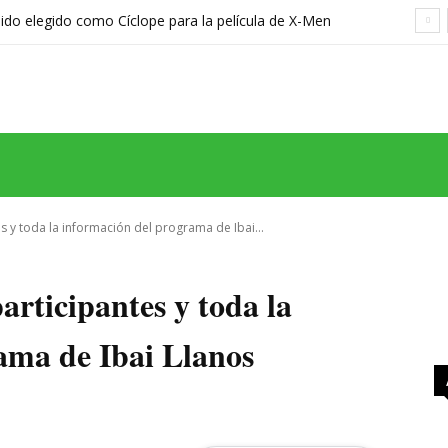
sido elegido como Cíclope para la película de X-Men
hreier
MAS
SERIES
CINE
TEATRO
NEGOCIO
REDES
MORE
es y toda la información del programa de Ibai...
articipantes y toda la
ama de Ibai Llanos