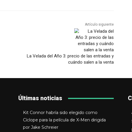
Artículo siguiente
La Velada del Año 3: precio de las entradas y
cuándo salen a la venta
Últimas noticias
C
Kit Connor habría sido elegido como
Cíclope para la película de X-Men dirigida
por Jake Schreier