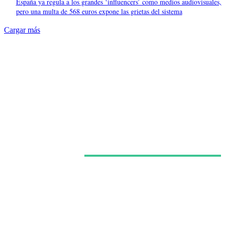
España ya regula a los grandes ‘influencers’ como medios audiovisuales,
pero una multa de 568 euros expone las grietas del sistema
Cargar más
Últimas noticias
Morgan Freeman admite que el dinero influye en sus
decisiones y que no todos los guiones están a la
altura