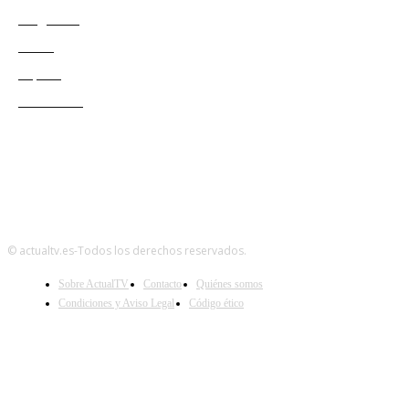
Programas
Redes
Esports
Audiencias
© actualtv.es-Todos los derechos reservados.
Sobre ActualTV
Contacto
Quiénes somos
Condiciones y Aviso Legal
Código ético