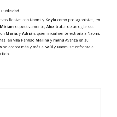
Publicidad
nuevas fiestas con Naomi y
Keyla
como protagonistas, en
Miriam
respectivamente;
Alex
tratar de arreglar sus
con
María
; y
Adrián
, quien inicialmente extraña a Naomi,
ás, en Villa Paraíso
Marina
y
manú
Avanza en su
a
se acerca más y más a
Saúl
y Naomi se enfrenta a
rtido.