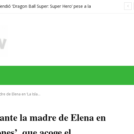
endió ‘Dragon Ball Super: Super Hero’ pese a la
ans
MAS
SERIES
CINE
TEATRO
NEGOCIO
REDES
MORE
e de Elena en ‘La Isla...
 ante la madre de Elena en
ones’, que acoge el