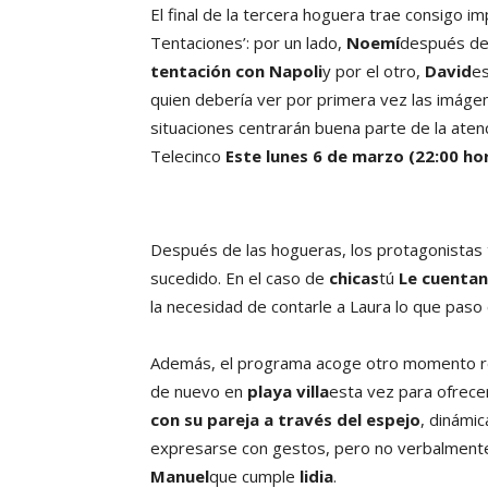
El final de la tercera hoguera trae consigo i
Tentaciones’: por un lado,
Noemí
después de u
tentación con Napoli
y por el otro,
David
e
quien debería ver por primera vez las imág
situaciones centrarán buena parte de la ate
Telecinco
Este lunes 6 de marzo (22:00 ho
Después de las hogueras, los protagonistas t
sucedido. En el caso de
chicas
tú
Le cuentan
la necesidad de contarle a Laura lo que paso
Además, el programa acoge otro momento re
de nuevo en
playa villa
esta vez para ofrece
con su pareja a través del espejo
, dinámi
expresarse con gestos, pero no verbalmente. 
Manuel
que cumple
lidia
.