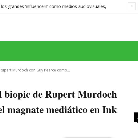
 los grandes ‘influencers’ como medios audiovisuales,
568 euros expone las grietas del sistema
MAS
SERIES
CINE
TEATRO
NEGOCIO
REDES
MORE
e Rupert Murdoch con Guy Pearce como...
el biopic de Rupert Murdoch
l magnate mediático en Ink