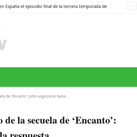
 España el episodio final de la tercera temporada de
n’ a esta fecha y hora
MAS
SERIES
CINE
TEATRO
NEGOCIO
REDES
MORE
la de 'Encanto': John Leguizamo tiene...
 de la secuela de ‘Encanto’:
la respuesta