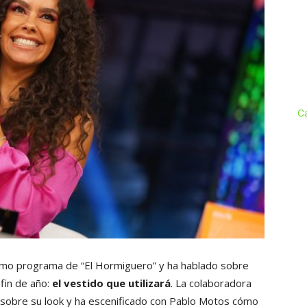
C
último programa de “El Hormiguero” y ha hablado sobre
 fin de año:
el vestido que utilizará
. La colaboradora
 sobre su look y ha escenificado con Pablo Motos cómo