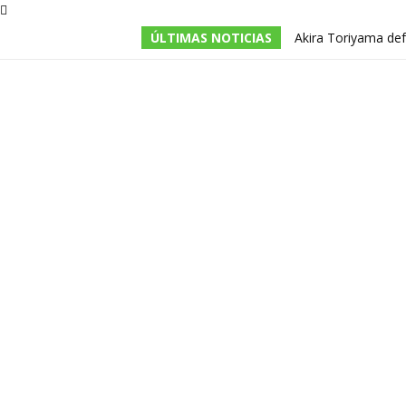
ÚLTIMAS NOTICIAS
Akira Toriyama def
división entre los f