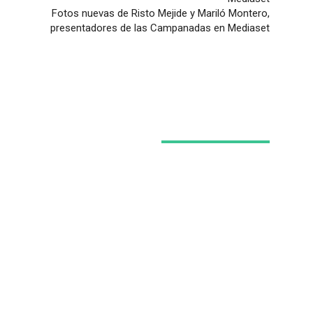
Fotos nuevas de Risto Mejide y Mariló Montero,
presentadores de las Campanadas en Mediaset
Últimas noticias
C
Akira Toriyama defendió ‘Dragon Ball
Super: Super Hero’ pese a la división
entre los fans
Qué ver en HBO Max este verano: La
casa del dragón 3 llega con nuevos
episodios en agosto