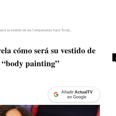
MAS
SERIES
CINE
TEATRO
NEGOCIO
REDES
MORE
será su vestido de las Campanadas: hará "body...
ela cómo será su vestido de
 “body painting”
Añadir
ActualTV
en Google