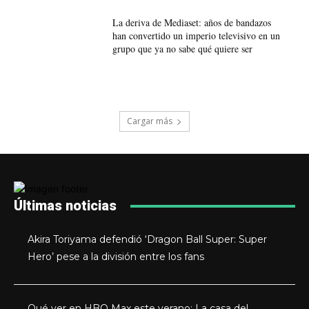
La deriva de Mediaset: años de bandazos
han convertido un imperio televisivo en un
grupo que ya no sabe qué quiere ser
Cargar más
Últimas noticias
Akira Toriyama defendió ‘Dragon Ball Super: Super
Hero’ pese a la división entre los fans
Qué ver en HBO Max este verano: La casa del