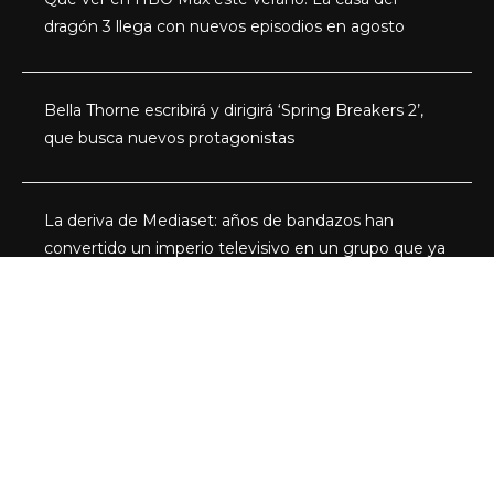
dragón 3 llega con nuevos episodios en agosto
Bella Thorne escribirá y dirigirá ‘Spring Breakers 2’,
que busca nuevos protagonistas
La deriva de Mediaset: años de bandazos han
convertido un imperio televisivo en un grupo que ya
no sabe qué quiere ser
Categorías
Series
Programas
Redes