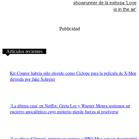
showrunner de la exitosa ‘Love
is in the air’
Publicidad
Artículos recientes
Kit Connor habría sido elegido como Cíclope para la película de X-Men
dirigida por Jake Schreier
‘La última casa’ en Netflix: Greta Lee y Wagner Moura sostienen un
encierro apocalíptico cuyo misterio pierde fuerza al resolverse
‘Las chicas Gilmore’ prepara su regreso a HBO Max con un documental