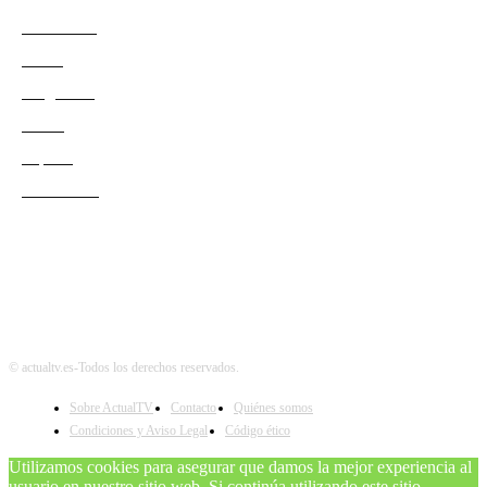
Actualidad
Series
Programas
Redes
Esports
Audiencias
© actualtv.es-Todos los derechos reservados.
Sobre ActualTV
Contacto
Quiénes somos
Condiciones y Aviso Legal
Código ético
Utilizamos cookies para asegurar que damos la mejor experiencia al
usuario en nuestro sitio web. Si continúa utilizando este sitio