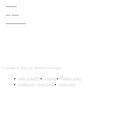
Redes
Esports
Audiencias
© actualtv.es-Todos los derechos reservados.
Sobre ActualTV
Contacto
Quiénes somos
Condiciones y Aviso Legal
Código ético