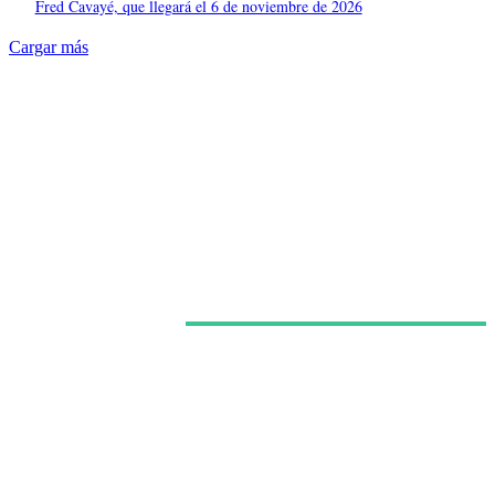
Fred Cavayé, que llegará el 6 de noviembre de 2026
Cargar más
Últimas noticias
‘Avatar: La leyenda de Aang’ gana músculo visual en
su segunda temporada, pero acorta demasiado el
viaje hacia Ba Sing Se