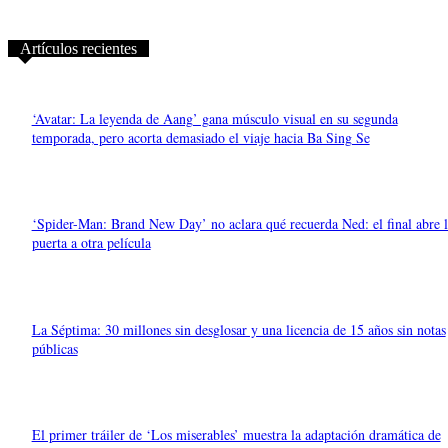
Artículos recientes
‘Avatar: La leyenda de Aang’ gana músculo visual en su segunda
temporada, pero acorta demasiado el viaje hacia Ba Sing Se
‘Spider-Man: Brand New Day’ no aclara qué recuerda Ned: el final abre l
puerta a otra película
La Séptima: 30 millones sin desglosar y una licencia de 15 años sin notas
públicas
El primer tráiler de ‘Los miserables’ muestra la adaptación dramática de