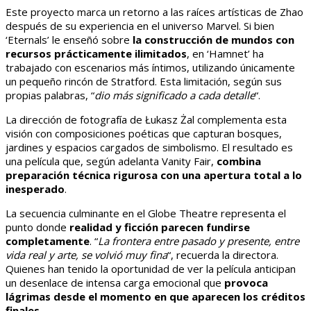
Este proyecto marca un retorno a las raíces artísticas de Zhao
después de su experiencia en el universo Marvel. Si bien
‘Eternals’ le enseñó sobre
la construcción de mundos con
recursos prácticamente ilimitados
, en ‘Hamnet’ ha
trabajado con escenarios más íntimos, utilizando únicamente
un pequeño rincón de Stratford. Esta limitación, según sus
propias palabras, “
dio más significado a cada detalle
“.
La dirección de fotografía de Łukasz Żal complementa esta
visión con composiciones poéticas que capturan bosques,
jardines y espacios cargados de simbolismo. El resultado es
una película que, según adelanta Vanity Fair,
combina
preparación técnica rigurosa con una apertura total a lo
inesperado
.
La secuencia culminante en el Globe Theatre representa el
punto donde
realidad y ficción parecen fundirse
completamente
. “
La frontera entre pasado y presente, entre
vida real y arte, se volvió muy fina
“, recuerda la directora.
Quienes han tenido la oportunidad de ver la película anticipan
un desenlace de intensa carga emocional que
provoca
lágrimas desde el momento en que aparecen los créditos
finales
.