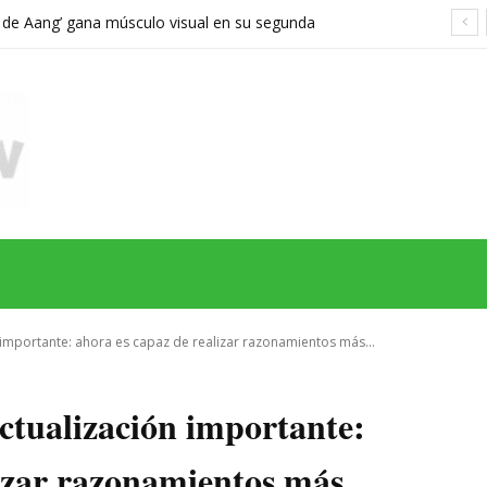
a de Aang’ gana músculo visual en su segunda
orta demasiado el viaje hacia Ba Sing Se
MAS
SERIES
CINE
TEATRO
NEGOCIO
REDES
MORE
importante: ahora es capaz de realizar razonamientos más...
tualización importante:
lizar razonamientos más