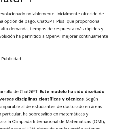
volucionado notablemente. Inicialmente ofrecido de
 una opción de pago, ChatGPT Plus, que proporciona
e alta demanda, tiempos de respuesta más rápidos y
evolución ha permitido a OpenAI mejorar continuamente
Publicidad
s
sarrollo de ChatGPT.
Este modelo ha sido diseñado
rsas disciplinas científicas y técnicas
. Según
omparable al de estudiantes de doctorado en áreas
En particular, ha sobresalido en matemáticas y
para la Olimpiada Internacional de Matemáticas (OMI),
ración con el 13% obtenido por la versión anterior