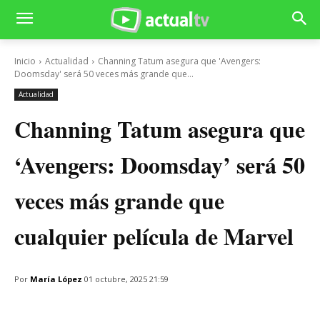
Inicio
Actualidad
Channing Tatum asegura que 'Avengers:
Doomsday' será 50 veces más grande que...
Actualidad
Channing Tatum asegura que
‘Avengers: Doomsday’ será 50
veces más grande que
cualquier película de Marvel
Por
María López
01 octubre, 2025 21:59