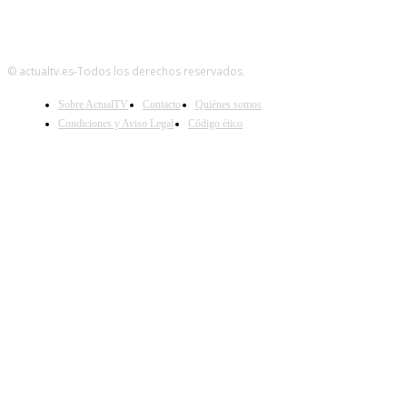
© actualtv.es-Todos los derechos reservados.
Sobre ActualTV
Contacto
Quiénes somos
Condiciones y Aviso Legal
Código ético