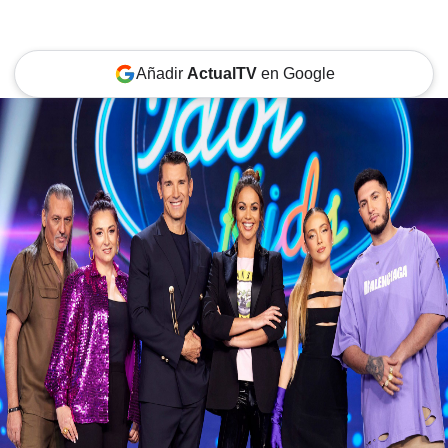
Añadir
ActualTV
en Google