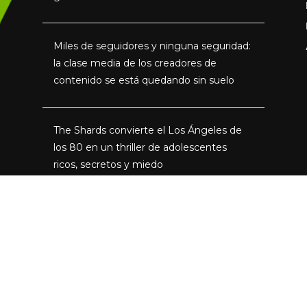
Miles de seguidores y ninguna seguridad:
la clase media de los creadores de
contenido se está quedando sin suelo
The Shards convierte el Los Ángeles de
los 80 en un thriller de adolescentes
ricos, secretos y miedo
Parque Warner: el Joker se ríe de Madrid.
Mucho derrape, poca ambición y Parques
Reunidos a años luz de Disneyland París