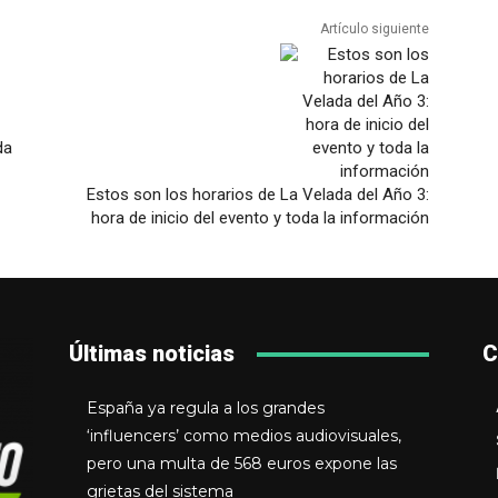
Artículo siguiente
da
Estos son los horarios de La Velada del Año 3:
hora de inicio del evento y toda la información
Últimas noticias
C
España ya regula a los grandes
‘influencers’ como medios audiovisuales,
pero una multa de 568 euros expone las
grietas del sistema