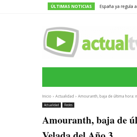
ÚLTIMAS NOTICIAS
España ya regula a
pero una multa de 
INICIO
ÚLTIMAS NOTICIAS
PROGRA
Inicio
Actualidad
Amouranth, baja de última hora: n
Actualidad
Redes
Amouranth, baja de úl
Velada del Año 3