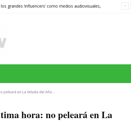
 los grandes ‘influencers’ como medios audiovisuales,
568 euros expone las grietas del sistema
MAS
SERIES
CINE
TEATRO
NEGOCIO
REDES
MORE
o peleará en La Velada del Año...
tima hora: no peleará en La