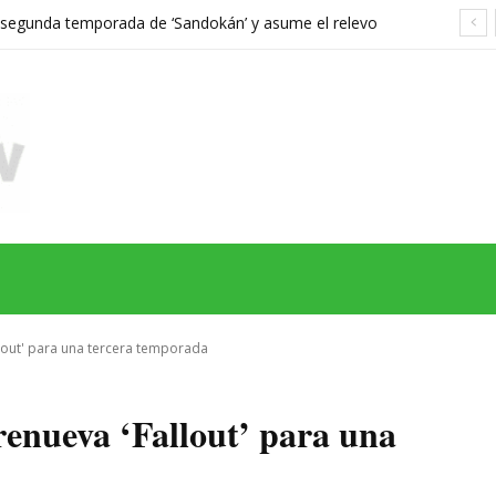
a segunda temporada de ‘Sandokán’ y asume el relevo
gonizada por Can Yaman
MAS
SERIES
CINE
TEATRO
NEGOCIO
REDES
MORE
lout' para una tercera temporada
enueva ‘Fallout’ para una