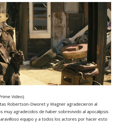
Prime Video)
nistas Robertson-Dworet y Wagner agradecieron al
os muy agradecidos de haber sobrevivido al apocalipsis
ravilloso equipo y a todos los actores por hacer esto