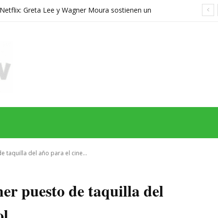
n Netflix: Greta Lee y Wagner Moura sostienen un
co cuyo misterio pierde fuerza al resolverse
MAS
SERIES
CINE
TEATRO
NEGOCIO
REDES
MORE
 taquilla del año para el cine...
er puesto de taquilla del
ol