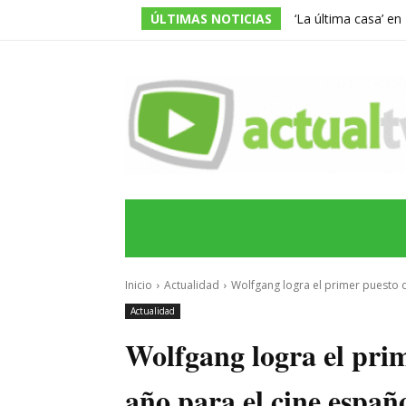
ÚLTIMAS NOTICIAS
‘La última casa’ e
encierro apocalípti
INICIO
ÚLTIMAS NOTICIAS
PROGRA
Inicio
Actualidad
Wolfgang logra el primer puesto de
Actualidad
Wolfgang logra el prim
año para el cine españ