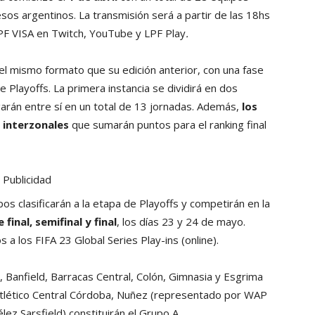
sos argentinos. La transmisión será a partir de las 18hs
LPF VISA en Twitch, YouTube y LPF Play
.
l mismo formato que su edición anterior, con una fase
e Playoffs. La primera instancia se dividirá en dos
arán entre sí en un total de 13 jornadas. Además,
los
 interzonales
que sumarán puntos para el ranking final
Publicidad
 clasificarán a la etapa de Playoffs y competirán en la
 final, semifinal y final
, los días 23 y 24 de mayo.
a los FIFA 23 Global Series Play-ins (online).
, Banfield, Barracas Central, Colón, Gimnasia y Esgrima
 Atlético Central Córdoba, Nuñez (representado por WAP
lez Sarsfield) constituirán el Grupo A.