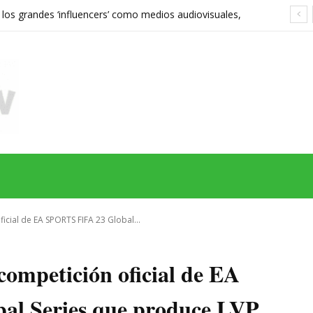
 los grandes ‘influencers’ como medios audiovisuales,
568 euros expone las grietas del sistema
MAS
SERIES
CINE
TEATRO
NEGOCIO
REDES
MORE
ficial de EA SPORTS FIFA 23 Global...
competición oficial de EA
l Series que produce LVP