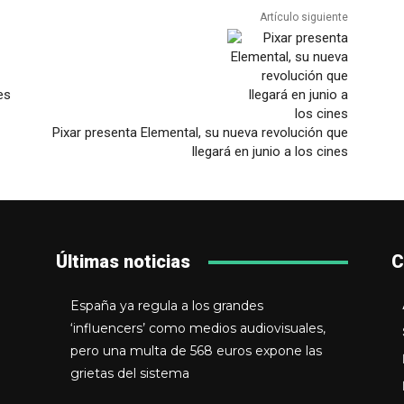
Artículo siguiente
es
Pixar presenta Elemental, su nueva revolución que
llegará en junio a los cines
Últimas noticias
C
España ya regula a los grandes
‘influencers’ como medios audiovisuales,
pero una multa de 568 euros expone las
grietas del sistema