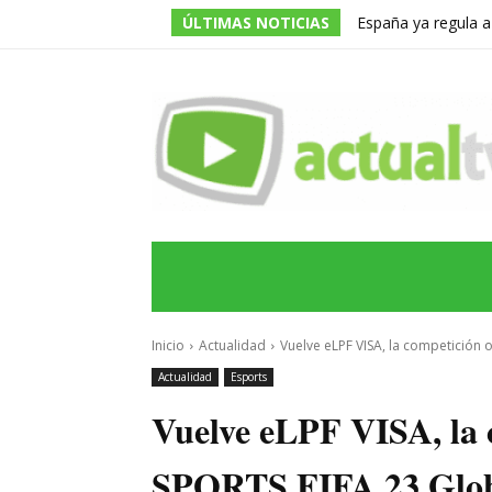
ÚLTIMAS NOTICIAS
España ya regula a
pero una multa de 
INICIO
ÚLTIMAS NOTICIAS
PROGRA
Inicio
Actualidad
Vuelve eLPF VISA, la competición o
Actualidad
Esports
Vuelve eLPF VISA, la 
SPORTS FIFA 23 Globa