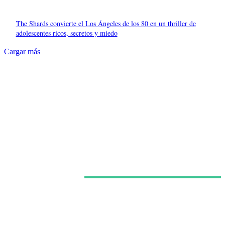
The Shards convierte el Los Ángeles de los 80 en un thriller de
adolescentes ricos, secretos y miedo
Cargar más
Últimas noticias
Netflix confirma la segunda temporada de ‘Sandokán’
y asume el relevo de la serie protagonizada por Can