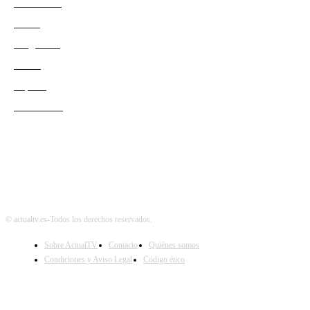
Actualidad
Series
Programas
Redes
Esports
Audiencias
© actualtv.es-Todos los derechos reservados.
Sobre ActualTV
Contacto
Quiénes somos
Condiciones y Aviso Legal
Código ético