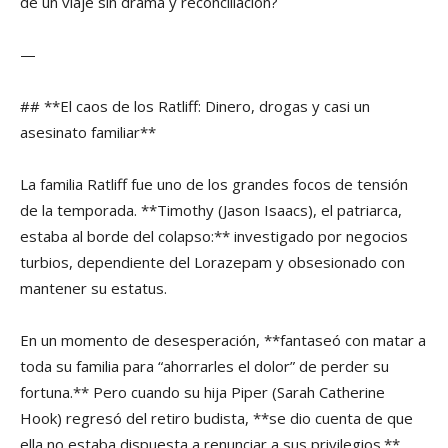
de un viaje sin drama y reconciliación?
—
## **El caos de los Ratliff: Dinero, drogas y casi un
asesinato familiar**
La familia Ratliff fue uno de los grandes focos de tensión
de la temporada. **Timothy (Jason Isaacs), el patriarca,
estaba al borde del colapso:** investigado por negocios
turbios, dependiente del Lorazepam y obsesionado con
mantener su estatus.
En un momento de desesperación, **fantaseó con matar a
toda su familia para “ahorrarles el dolor” de perder su
fortuna.** Pero cuando su hija Piper (Sarah Catherine
Hook) regresó del retiro budista, **se dio cuenta de que
ella no estaba dispuesta a renunciar a sus privilegios.**