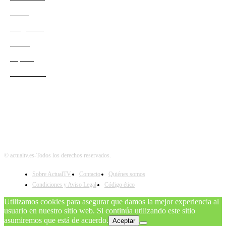
Series
Programas
Redes
Esports
Audiencias
© actualtv.es-Todos los derechos reservados.
Sobre ActualTV
Contacto
Quiénes somos
Condiciones y Aviso Legal
Código ético
Utilizamos cookies para asegurar que damos la mejor experiencia al
usuario en nuestro sitio web. Si continúa utilizando este sitio
asumiremos que está de acuerdo.
Aceptar