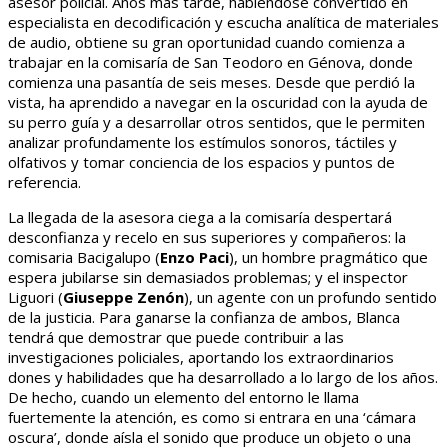
asesor policial. Años más tarde, habiéndose convertido en
especialista en decodificación y escucha analítica de materiales
de audio, obtiene su gran oportunidad cuando comienza a
trabajar en la comisaría de San Teodoro en Génova, donde
comienza una pasantía de seis meses. Desde que perdió la
vista, ha aprendido a navegar en la oscuridad con la ayuda de
su perro guía y a desarrollar otros sentidos, que le permiten
analizar profundamente los estímulos sonoros, táctiles y
olfativos y tomar conciencia de los espacios y puntos de
referencia.
La llegada de la asesora ciega a la comisaría despertará
desconfianza y recelo en sus superiores y compañeros: la
comisaria Bacigalupo (
Enzo Paci
), un hombre pragmático que
espera jubilarse sin demasiados problemas; y el inspector
Liguori (
Giuseppe Zenón
), un agente con un profundo sentido
de la justicia. Para ganarse la confianza de ambos, Blanca
tendrá que demostrar que puede contribuir a las
investigaciones policiales, aportando los extraordinarios
dones y habilidades que ha desarrollado a lo largo de los años.
De hecho, cuando un elemento del entorno le llama
fuertemente la atención, es como si entrara en una ‘cámara
oscura’, donde aísla el sonido que produce un objeto o una