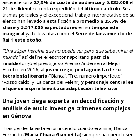
ascendieron a
27,9% de cuota de audiencia y 5.835.000
el
21 de diciembre con la expedición del
último capítulo
. Sus
tramas policiales y el excepcional trabajo interpretativo de su
elenco han llevado a esta ficción a
promedio
a
25,5% de
share y 5.517.000 espectadores
en su
temporada
inaugural
ya te levantas como el
Serie de lanzamiento de
Rai 1 este otoño
.
“Una súper heroína que no puede ver pero que sabe mirar el
mundo”
: así define el escritor napolitano
patricia
rinaldi
otorgó el prestigioso Premio Andersen al Mejor
Escritor en 2016, al
joven ciego
,
protagonista de su
tetralogía literaria
(‘Blanca’, ‘Tre, número imperfetto’,
‘Rosso caldo’ y ‘La danza dei veleni’)
y personaje central en
el que se inspira la exitosa adaptación televisiva
.
Una joven ciega experta en decodificación y
análisis de audio investiga crímenes complejos
en Génova
Tras perder la vista en un incendio cuando era niña, Blanca
Ferrando (
María Chiara Giannetta
) siempre ha querido ser