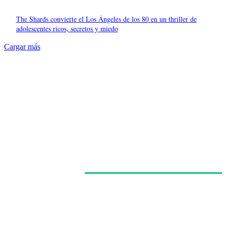
The Shards convierte el Los Ángeles de los 80 en un thriller de
adolescentes ricos, secretos y miedo
Cargar más
Últimas noticias
Netflix confirma la segunda temporada de ‘Sandokán’
y asume el relevo de la serie protagonizada por Can
Yaman