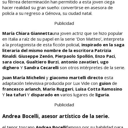
su férrea determinación han permitido a esta joven ciega
hacer realidad su gran sueño: convertirse en asesora de
policía a su regreso a Génova, su ciudad natal.
Publicidad
María Chiara Giannetta
una joven actriz que se hizo popular
en Italia a raíz de su papel en la serie ‘Don Matteo’, interpreta
a la protagonista de esta ficción policial,
inspirado en la saga
literaria del mismo nombre de la escritora Patrizia
Rinaldi
.
Giuseppe Zenón
,
Pierpaolo Spollón
,
Enzo Paci
,
sara cioca
,
Gualtiero Burzi
,
antonio zavatieri
,
ugo
dighero
Y
Sandra Cecarelli
son otros intérpretes de la serie.
Juan María Michelini
y
giacomo martelli
directo
esta
adaptación televisiva producida por Lux Vide con
guion
de
francesco arlanch
,
Mario Ruggeri
,
Luisa Cotta Ramosino
Y
lea tafuri
Y
disparado en
varios lugares de
liguria
.
Publicidad
Andrea Bocelli, asesor artístico de la serie.
el tenor toscano
Andrea Bocelli
famoso por su habilidad para