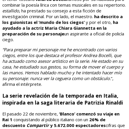
combinar la poesía lírica con temas musicales en su repertorio.
estallido
, ha prestado su consejo a esta ficción de
investigación criminal. Por un lado, el maestro.
ha descrito a
los guionistas el ‘mundo de los ciegos’
y por el otro,
ha
ayudado a la actriz Maria Chiara
Giannetta
en la
preparación de su personaje
un aspirante a oficial de policía
ciego.
“Para preparar mi personaje me he encontrado con varios
ciegos, entre los que destaca el profesor Andrea Bocelli, que
ha actuado como asesor artístico en la serie. He estado en su
casa, he estudiado sus gestos, su forma de mover el cuerpo y
las manos. Hemos hablado mucho y he intentado hacer mío
su personaje: nunca ver la ceguera como un obstáculo.
”,
afirma el intérprete.
La serie revelación de la temporada en Italia,
inspirada en la saga literaria de Patrizia Rinaldi
El pasado 22 de noviembre,
‘Blanco’
comenzó su viaje en
Rai 1
conquistando al público italiano con un
26% de
descuento
Compartir
y 5.672.000 espectadores
cifras que