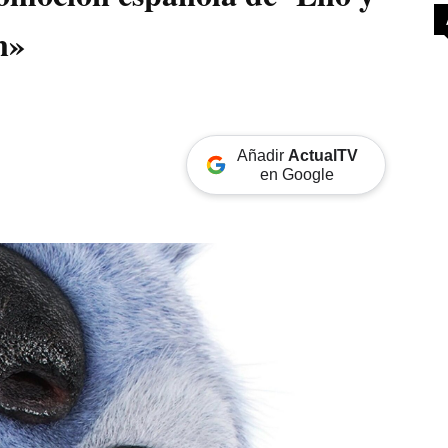
n»
Añadir
ActualTV
en Google