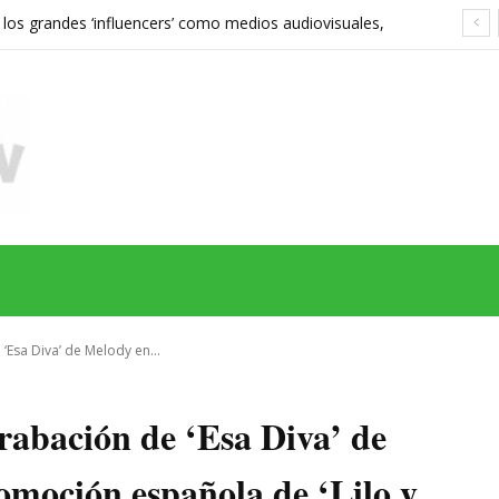
 los grandes ‘influencers’ como medios audiovisuales,
568 euros expone las grietas del sistema
MAS
SERIES
CINE
TEATRO
NEGOCIO
REDES
MORE
 ‘Esa Diva’ de Melody en...
grabación de ‘Esa Diva’ de
omoción española de ‘Lilo y