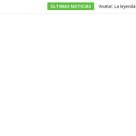
ÚLTIMAS NOTICIAS
‘Avatar: La leyend
temporada, pero ac