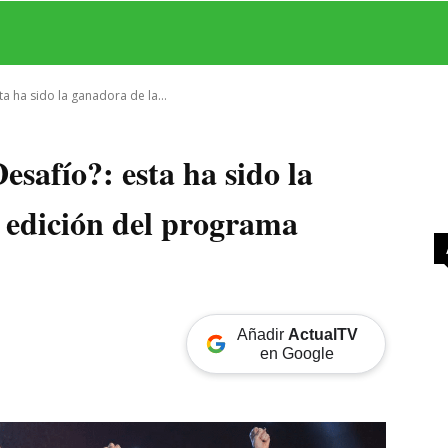
MAS
SERIES
CINE
TEATRO
NEGOCIO
REDES
MORE
a ha sido la ganadora de la...
safío?: esta ha sido la
a edición del programa
Añadir
ActualTV
en Google