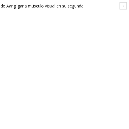
a de Aang’ gana músculo visual en su segunda
orta demasiado el viaje hacia Ba Sing Se