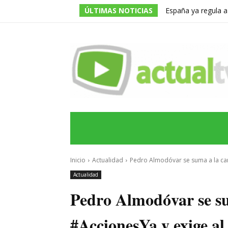
ÚLTIMAS NOTICIAS
España ya regula a
pero una multa de 
INICIO
ÚLTIMAS NOTICIAS
PROGRA
Inicio
Actualidad
Pedro Almodóvar se suma a la ca
Actualidad
Pedro Almodóvar se s
#AccionesYa y exige a