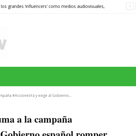
 los grandes ‘influencers’ como medios audiovisuales,
568 euros expone las grietas del sistema
MAS
SERIES
CINE
TEATRO
NEGOCIO
REDES
MORE
mpaña #AccionesYa y exige al Gobierno...
uma a la campaña
l Gobierno español romper