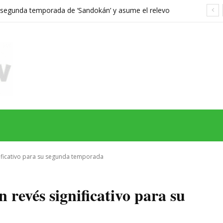
a segunda temporada de ‘Sandokán’ y asume el relevo
gonizada por Can Yaman
MAS
SERIES
CINE
TEATRO
NEGOCIO
REDES
MORE
nificativo para su segunda temporada
 revés significativo para su