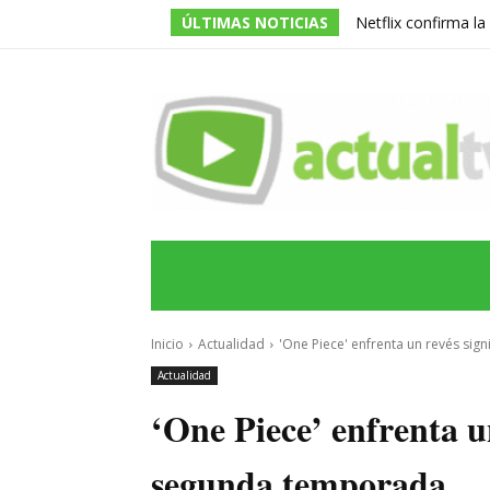
ÚLTIMAS NOTICIAS
Netflix confirma l
de la serie prota
INICIO
ÚLTIMAS NOTICIAS
PROGRA
Inicio
Actualidad
'One Piece' enfrenta un revés sig
Actualidad
‘One Piece’ enfrenta un
segunda temporada