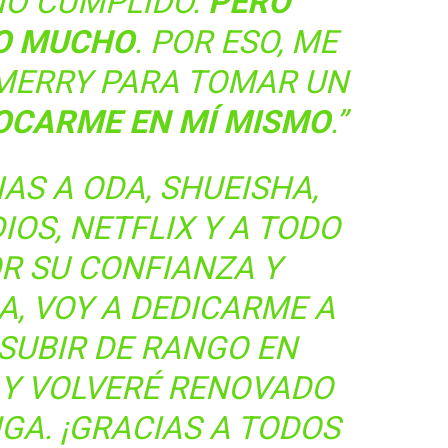
ÑO CUMPLIDO.
PERO
DO MUCHO
. POR ESO, ME
 MERRY PARA TOMAR UN
OCARME EN MÍ MISMO
.”
AS A ODA, SHUEISHA,
OS, NETFLIX Y A TODO
OR SU CONFIANZA Y
A, VOY A DEDICARME A
 SUBIR DE RANGO EN
’ Y VOLVERÉ RENOVADO
GA. ¡GRACIAS A TODOS