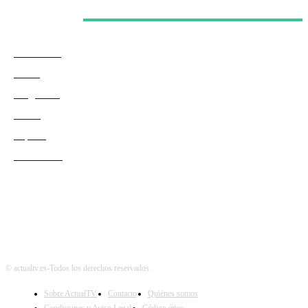
Categorías
Actualidad
Series
Programas
Redes
Esports
Audiencias
© actualtv.es-Todos los derechos reservados.
Sobre ActualTV
Contacto
Quiénes somos