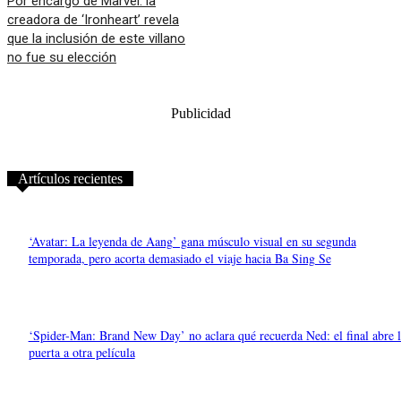
Por encargo de Marvel: la
creadora de ‘Ironheart’ revela
que la inclusión de este villano
no fue su elección
Publicidad
Artículos recientes
‘Avatar: La leyenda de Aang’ gana músculo visual en su segunda
temporada, pero acorta demasiado el viaje hacia Ba Sing Se
‘Spider-Man: Brand New Day’ no aclara qué recuerda Ned: el final abre l
puerta a otra película