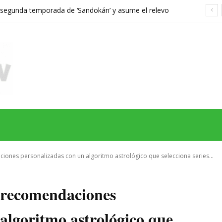
a segunda temporada de ‘Sandokán’ y asume el relevo
gonizada por Can Yaman
MAS
SERIES
CINE
TEATRO
NEGOCIO
REDES
MORE
ciones personalizadas con un algoritmo astrológico que selecciona series...
s recomendaciones
algoritmo astrológico que