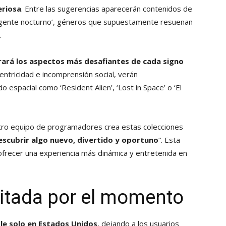
eriosa
. Entre las sugerencias aparecerán contenidos de
El agente nocturno’, géneros que supuestamente resuenan
.
rará los aspectos más desafiantes de cada signo
entricidad e incomprensión social, verán
 espacial como ‘Resident Alien’, ‘Lost in Space’ o ‘El
estro equipo de programadores crea estas colecciones
escubrir algo nuevo, divertido y oportuno
“. Esta
ofrecer una experiencia más dinámica y entretenida en
mitada por el momento
ble solo en Estados Unidos
, dejando a los usuarios