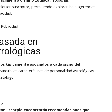
nacimiento o signo zodiacal
. Todas las
lquier suscriptor, permitiendo explorar las sugerencias
acidad.
Publicidad
basada en
trológicas
gos típicamente asociados a cada signo del
vincula las características de personalidad astrológicas
catálogo.
lix)
s con Escorpio encontrarán recomendaciones que