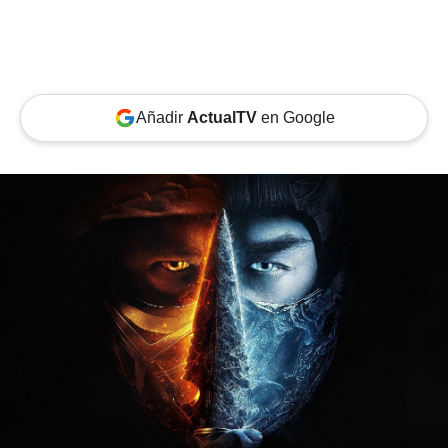
Añadir
ActualTV
en Google