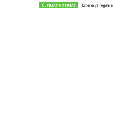
ÚLTIMAS NOTICIAS
España ya regula a
pero una multa de 