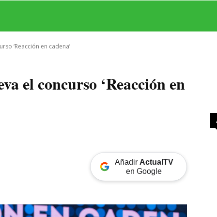
MAS
SERIES
CINE
TEATRO
NEGOCIO
REDES
MORE
urso ‘Reacción en cadena’
va el concurso ‘Reacción en
Añadir
ActualTV
en Google