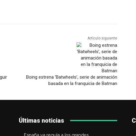
Artículo siguiente
guir
Boing estrena ‘Batwheels’, serie de animación
basada en la franquicia de Batman
Últimas noticias
C
España ya regula a los grandes