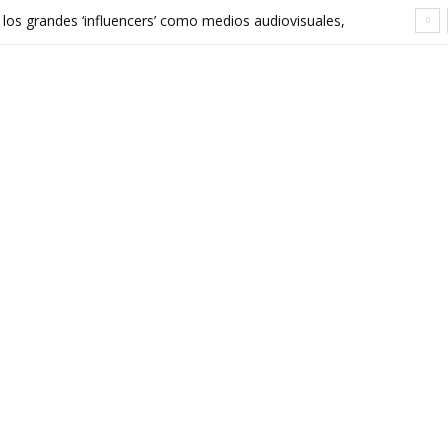
 los grandes ‘influencers’ como medios audiovisuales,
568 euros expone las grietas del sistema