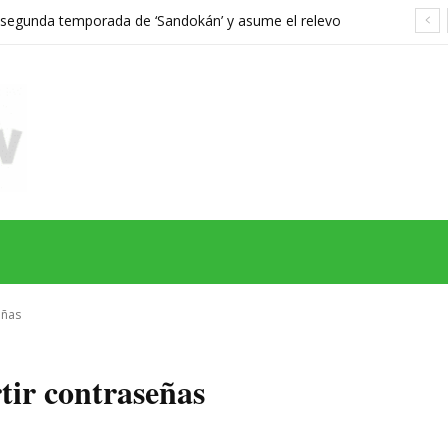
a segunda temporada de ‘Sandokán’ y asume el relevo
gonizada por Can Yaman
MAS
SERIES
CINE
TEATRO
NEGOCIO
REDES
MORE
eñas
ir contraseñas