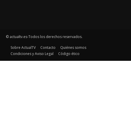
© actualtv.es-Todos los derechos reservados.
Sobre ActualTV
Contacto
Quiénes somos
Condiciones y Aviso Legal
Código ético