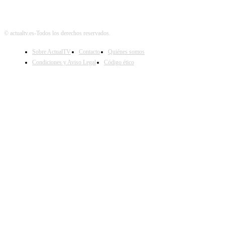
© actualtv.es-Todos los derechos reservados.
Sobre ActualTV
Contacto
Quiénes somos
Condiciones y Aviso Legal
Código ético