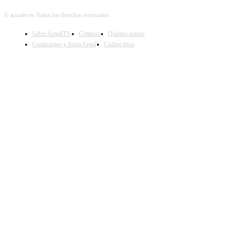
© actualtv.es-Todos los derechos reservados.
Sobre ActualTV
Contacto
Quiénes somos
Condiciones y Aviso Legal
Código ético