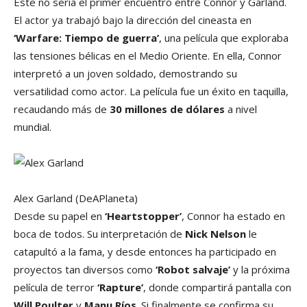
Este no sería el primer encuentro entre Connor y Garland.
El actor ya trabajó bajo la dirección del cineasta en
‘Warfare: Tiempo de guerra’
, una película que exploraba
las tensiones bélicas en el Medio Oriente. En ella, Connor
interpretó a un joven soldado, demostrando su
versatilidad como actor. La película fue un éxito en taquilla,
recaudando más de
30 millones de dólares
a nivel
mundial.
Alex Garland
(DeAPlaneta)
Desde su papel en
‘Heartstopper’
, Connor ha estado en
boca de todos. Su interpretación de
Nick Nelson
le
catapultó a la fama, y desde entonces ha participado en
proyectos tan diversos como
‘Robot salvaje’
y la próxima
película de terror
‘Rapture’
, donde compartirá pantalla con
Will Poulter
y
Manu Ríos
. Si finalmente se confirma su