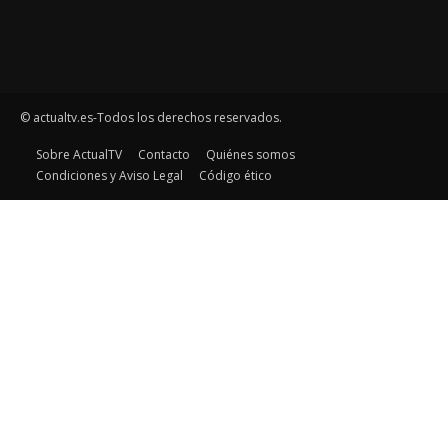
© actualtv.es-Todos los derechos reservados.
Sobre ActualTV
Contacto
Quiénes somos
Condiciones y Aviso Legal
Código ético