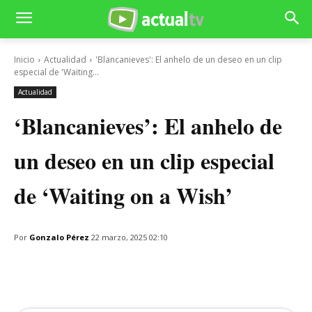
Inicio
Actualidad
'Blancanieves': El anhelo de un deseo en un clip
especial de 'Waiting...
Actualidad
‘Blancanieves’: El anhelo de
un deseo en un clip especial
de ‘Waiting on a Wish’
Por
Gonzalo Pérez
22 marzo, 2025 02:10