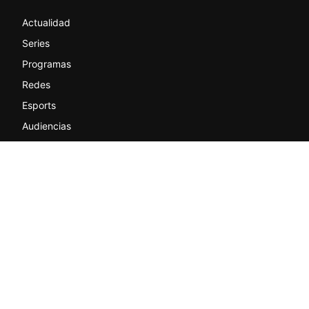
Actualidad
Series
Programas
Redes
Esports
Audiencias
© actualtv.es-Todos los derechos reservados.
Sobre ActualTV
Contacto
Quiénes somos