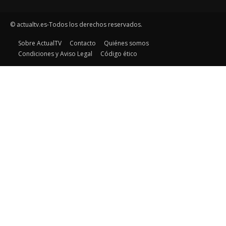
© actualtv.es-Todos los derechos reservados.
Sobre ActualTV
Contacto
Quiénes somos
Condiciones y Aviso Legal
Código ético