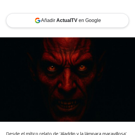
Añadir
ActualTV
en Google
Desde el mítico relato de ‘Aladdin y la lámpara maravillosa’